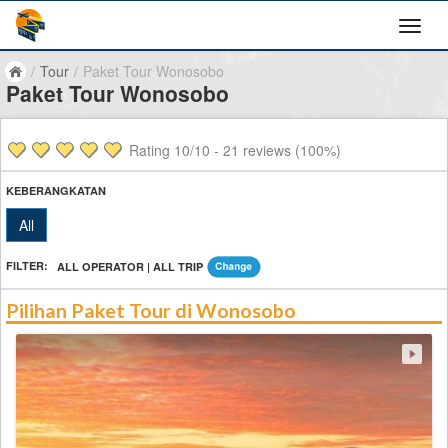
/
Tour
/
Paket Tour Wonosobo
Paket Tour Wonosobo
Rating
10
/10 -
21
reviews (100%)
KEBERANGKATAN
All
FILTER:
ALL OPERATOR | ALL TRIP
Pilihan Paket Tour di Wonosobo