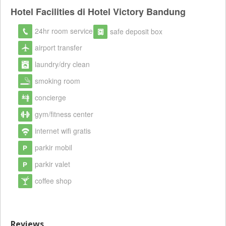
Hotel Facilities di Hotel Victory Bandung
24hr room service
safe deposit box
airport transfer
laundry/dry clean
smoking room
concierge
gym/fitness center
internet wifi gratis
parkir mobil
parkir valet
coffee shop
Reviews