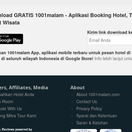
load GRATIS 1001malam - Aplikasi Booking Hotel, T
t Wisata
Kirim link download k
an 1001malam App, aplikasi mobile terbaru untuk pesan hotel di 
 di seluruh wilayah Indonesia di Google Store!
Info lebih lanjut un
ers, Affiliates, Media
About
ahkan Hotel Anda
About 1001malam.com
s Room
Contact Us
ote With Us
Privacy Policy
ng Mitra Tour Kami
Syarat dan Ketentuan
Saran & Keluhan
& Reviews powered by