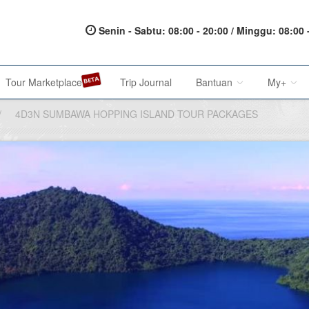
Senin - Sabtu: 08:00 - 20:00 / Minggu: 08:00 
Tour Marketplace
Trip Journal
Bantuan
My+
/
4D3N SUMBAWA HOPPING ISLAND TOUR PACKAGES
About Us
My Acc
Metode Pembayaran
My Res
Terms of Service
Affilia
Privacy Policy
Karir@1001malam
Saran & Keluhan