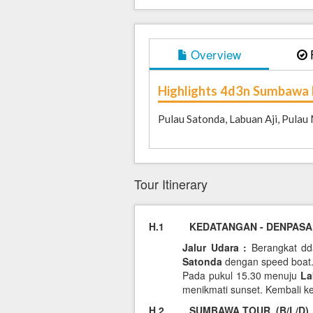
Overview
Highlights 4d3n Sumbawa 
Pulau Satonda, Labuan Aji, Pulau
Tour Itinerary
H.1 KEDATANGAN - DENPASAR
Jalur Udara :
Berangkat d
Satonda
dengan speed boat. 
Pada pukul 15.30 menuju
La
menikmati sunset. Kembali 
H.2 SUMBAWA TOUR (B/L/D)