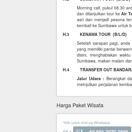
Morning call, pukul 08.30 a
dan dilanjutkan tour ke
Air 
asri dan menjadi pesona ter
kembali ke Sumbawa untuk be
H.3 KENAWA
TOUR (B/L/D)
Setelah sarapan pagi, anda
yang memiliki pantai berwarn
disini, menghabiskan wakt
Sumbawa, makan malam dan s
H.4 TRANSFER OUT BANDARA
Jalur Udara :
Berangkat da
melnjutkan perjalanan kembal
Harga Paket Wisata
*Klik untuk chat via Whatsapp
+62 821 3970 3836