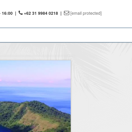
- 16:00
|
+62 31 9984 0218 |
[email protected]
ount
ervations
te Reward