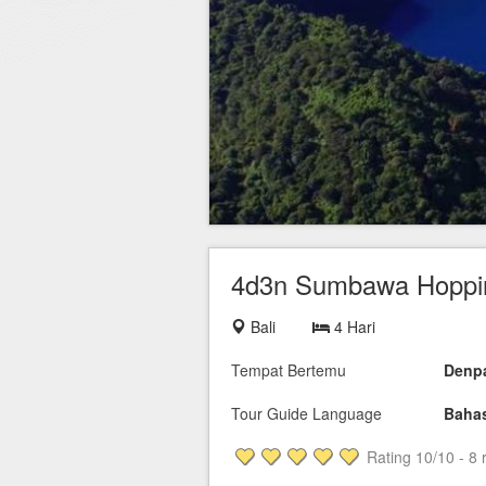
Hotel di Yogyakarta
Tour di Yogya
Hotel di Solo (Surakarta)
Tour di Komodo
Hotel di Semarang
Tour di Lombok
Hotel di Medan
Tour di Flores
Hotel di Batam
Tour di Danau Toba, Medan
Tour di Singapore
4d3n Sumbawa Hoppin
Bali
4 Hari
Tempat Bertemu
Denp
Tour Guide Language
Bahas
Rating
10
/10 -
8
r