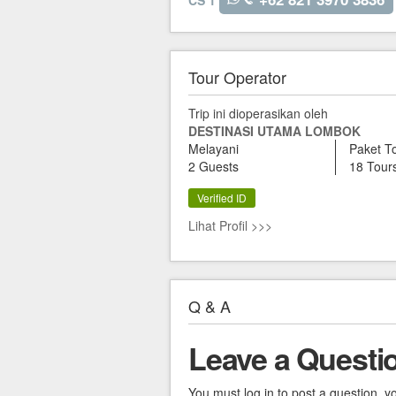
CS 1
Tour Operator
Trip ini dioperasikan oleh
DESTINASI UTAMA LOMBOK
Melayani
Paket T
2 Guests
18 Tour
Verified ID
Lihat Profil >>>
Q & A
Leave a Questi
You must log in to post a question, y