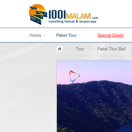
Hotels
Paket Tour
Special Deals!
/
Tour
/
Paket Tour Bali
Hotel di Bali
Promo Paket Tour Wisata
Hotel di Jakarta
Tour di Madura
Hotel di Bandung
Tour di Bromo
Hotel di Surabaya
Tour di Karimun Jawa
Hotel di Malang
Tour di Banyuwangi
Hotel di Bromo
Tour di Bali