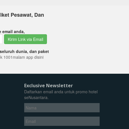
iket Pesawat, Dan
e email anda,
Kirim Link via Email
seluruh dunia, dan paket
tuk 1001malam app disini
Exclusive Newsletter
Daftarkan email anda untuk promo hotel
seNusantara.