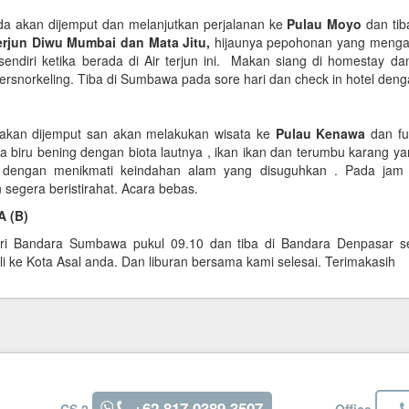
nda akan dijemput dan melanjutkan perjalanan ke
Pulau Moyo
dan tib
Terjun Diwu Mumbai dan Mata Jitu,
hijaunya pepohonan yang mengali
sendiri ketika berada di Air terjun ini. Makan siang di homestay d
rsnorkeling. Tiba di Sumbawa pada sore hari dan check in hotel de
 akan dijemput san akan melakukan wisata ke
Pulau Kenawa
dan fu
a biru bening dengan biota lautnya , ikan ikan dan terumbu karang ya
u dengan menikmati keindahan alam yang disuguhkan . Pada jam 
egera beristirahat. Acara bebas.
 (B)
ri Bandara Sumbawa pukul 09.10 dan tiba di Bandara Denpasar se
i ke Kota Asal anda. Dan liburan bersama kami selesai. Terimakasih
+62 817 0389 3507