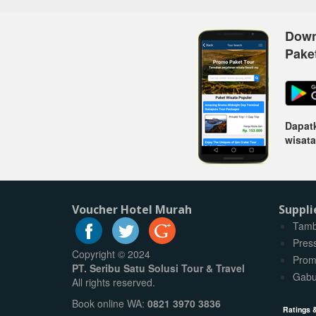
Down
Pake
Dapatk
wisata
Voucher Hotel Murah
Suppli
Tamb
Pres
Copyright © 2024
Prom
PT. Seribu Satu Solusi Tour & Travel
Gabu
All rights reserved.
Book online WA:
0821 3970 3836
Ratings 