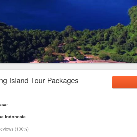
FAQ
Contact Us
g Island Tour Packages
asar
a Indonesia
eviews (100%)