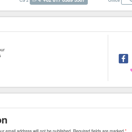
CS 2
Office
our
s
on
our email address will not be published. Required fields are marked
*