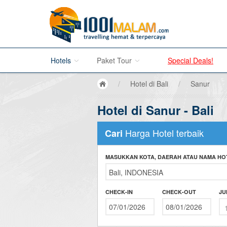
Hotels
Paket Tour
Special Deals!
/
Hotel di Bali
/
Sanur
Hotel di Bali
Hotel di Sanur - Bali
Promo Paket Tour Wisata
Hotel di Jakarta
Tour di Madura
Harga Hotel terbaik
Cari
Hotel di Bandung
Tour di Bromo
MASUKKAN KOTA, DAERAH ATAU NAMA HO
Hotel di Surabaya
Tour di Karimun Jawa
Hotel di Malang
Tour di Banyuwangi
CHECK-IN
CHECK-OUT
JU
Hotel di Bromo
Tour di Bali