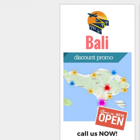
Hotel di Yogyakarta
Tour di Yogya
Hotel di Solo (Surakarta)
Tour di Komodo
Hotel di Semarang
Tour di Lombok
Hotel di Medan
Tour di Flores
Hotel di Batam
Tour di Danau Toba, Medan
Tour di Singapore