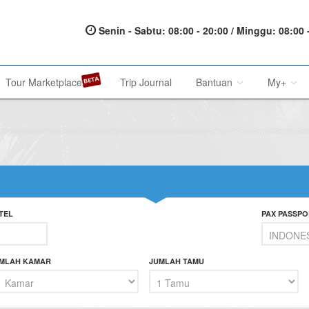
Senin - Sabtu: 08:00 - 20:00 / Minggu: 08:00 
Tour Marketplace
Trip Journal
Bantuan
My+
About Us
My Acc
Metode Pembayaran
My Res
Terms of Service
Affilia
TEL
PAX PASSPO
Privacy Policy
Karir@1001malam
MLAH KAMAR
JUMLAH TAMU
Saran & Keluhan