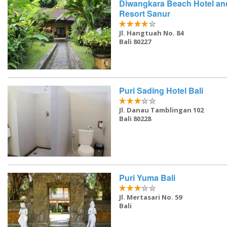
Diwangkara Beach Hotel an
Resort Sanur
Jl. Hangtuah No. 84
Bali 80227
Puri Sading Hotel Bali
Jl. Danau Tamblingan 102
Bali 80228
Puri Yuma Bali
Jl. Mertasari No. 59
Bali