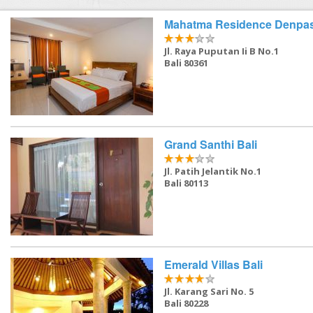
FAQ
Mahatma Residence Denpas
Contact Us
Jl. Raya Puputan Ii B No.1
Bali 80361
Grand Santhi Bali
Jl. Patih Jelantik No.1
Bali 80113
Emerald Villas Bali
Jl. Karang Sari No. 5
Bali 80228