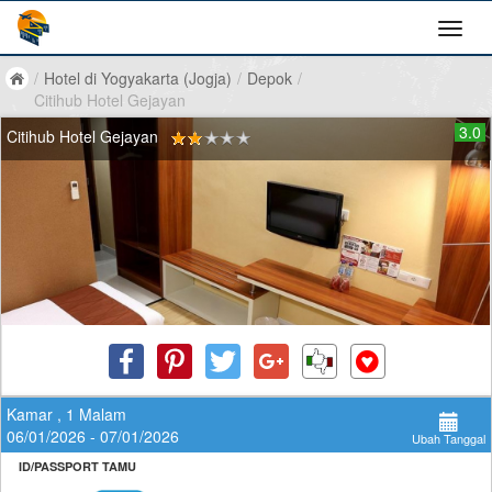
/
Hotel di Yogyakarta (Jogja)
/
Depok
/
Citihub Hotel Gejayan
3.0
Citihub Hotel Gejayan
Kamar , 1 Malam
06/01/2026 - 07/01/2026
Ubah Tanggal
ID/PASSPORT TAMU