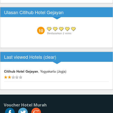
Ulasan Citihub Hotel Gejayan
10
Berdasarkan
2
votes
Last viewed Hotels (
clear
)
Citihub Hotel Gejayan
, Yogyakarta (Jogja)
Voucher Hotel Murah