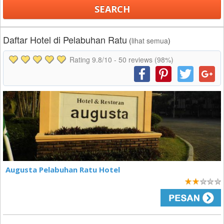
Daftar Hotel di Pelabuhan Ratu
(
lihat semua
)
Rating
9.8
/10 -
50
reviews (98%)
Augusta Pelabuhan Ratu Hotel
2