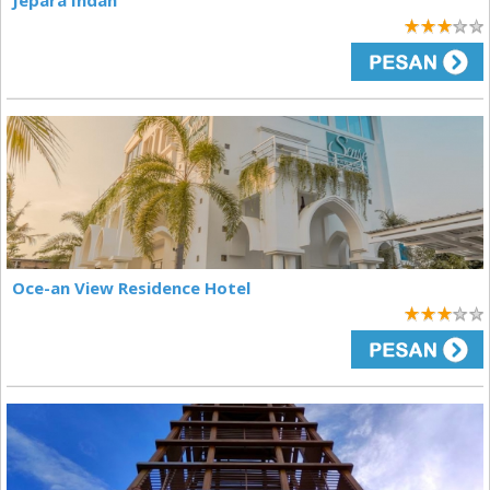
Jepara Indah
3
Oce-an View Residence Hotel
3