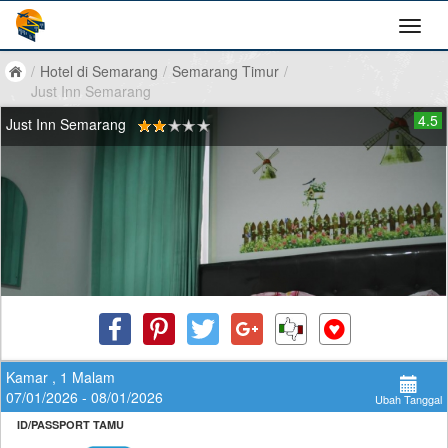
/
Hotel di Semarang
/
Semarang Timur
/
Just Inn Semarang
4.5
Just Inn Semarang
Kamar , 1 Malam
07/01/2026 - 08/01/2026
Ubah Tanggal
ID/PASSPORT TAMU