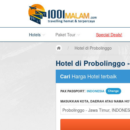
Hotels
Paket Tour
Special Deals!
/
Hotel di Probolinggo
Hotel di Bali
Hotel di Probolinggo 
Promo Paket Tour Wisata
Hotel di Jakarta
Tour di Madura
Harga Hotel terbaik
Cari
Hotel di Bandung
Tour di Bromo
:
PAX PASSPORT
INDONESIA
Hotel di Surabaya
Tour di Karimun Jawa
MASUKKAN KOTA, DAERAH ATAU NAMA HO
Hotel di Malang
Tour di Banyuwangi
Hotel di Bromo
Tour di Bali