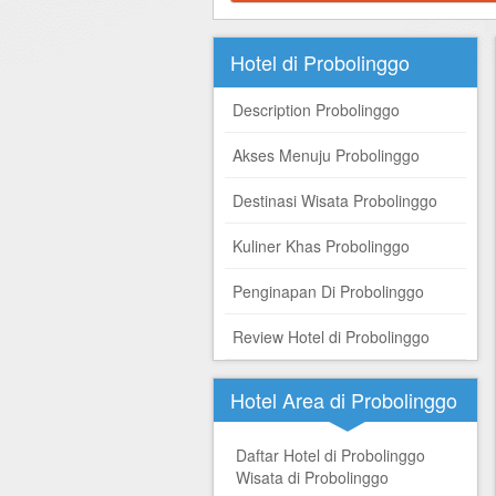
Hotel di Yogyakarta
Tour di Yogya
Hotel di Solo (Surakarta)
Tour di Komodo
Hotel di Probolinggo
Hotel di Semarang
Tour di Lombok
Description Probolinggo
Hotel di Medan
Tour di Flores
Akses Menuju Probolinggo
Hotel di Batam
Tour di Danau Toba, Medan
Destinasi Wisata Probolinggo
Tour di Singapore
Kuliner Khas Probolinggo
Penginapan Di Probolinggo
Review Hotel di Probolinggo
Hotel Area di Probolinggo
Daftar Hotel di Probolinggo
Wisata di Probolinggo