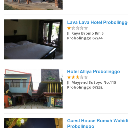
Lava Lava Hotel Probolingg
Jl. Raya Bromo Km 5
Probolinggo 67244
Hotel Alliya Probolinggo
Jl. Mayjend Sutoyo No.115
Probolinggo 67282
Guest House Rumah Wahid
Probolinggo