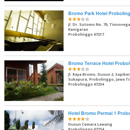
memiliki pusat bisnis, restoran
menjaga anak. Hotel ini adalah lo
ideal untuk anggaran wi
Bromo Park Hotel Probolin
mengunjungi Surabaya. Formulir
aman online kami membuat p
kamar Anda di Hotel Bromo
Jl. Dr. Sutomo No. 70, Tisnoneg
Surabaya sederhana - cukup isi
Kanigaran
yang Anda inginkan dan klik.
Probolinggo 67217
Bromo Terrace Hotel Probo
Jl. Raya Bromo, Dusun 2, Sapike
Sukapura, Probolinggo, Jawa T
Probolinggo 67254
Hotel Bromo Permai 1 Prob
Dusun Cemara Lawang
Probolinggo 67254