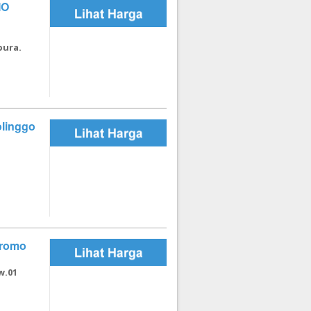
MO
pura.
olinggo
Bromo
w.01