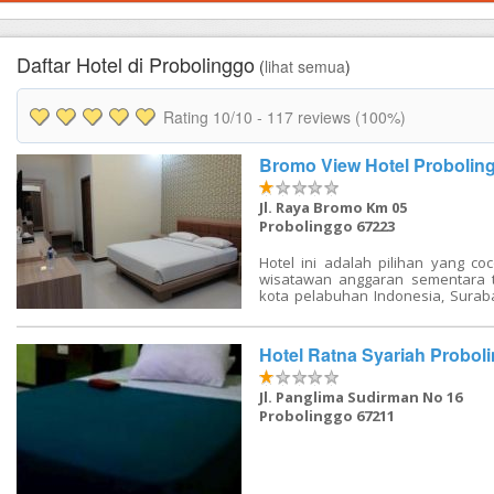
FAQ
Contact Us
Daftar Hotel di Probolinggo
(
lihat semua
)
Rating
10
/10 -
117
reviews (100%)
Bromo View Hotel Probolin
Jl. Raya Bromo Km 05
Probolinggo 67223
Hotel ini adalah pilihan yang co
wisatawan anggaran sementara t
kota pelabuhan Indonesia, Surab
ini adalah salah satu yang ter
Indonesia dan dengan hotel loka
wisatawan akan merasa muda
Hotel Ratna Syariah Probol
menjelajahi kota sejarah dan
Menyewa sepeda dari hotel un
yang lebih menyenangka
Jl. Panglima Sudirman No 16
menjelajahi kota pada kecepa
Probolinggo 67211
sendiri. Beberapa tempat yang
termasuk, Masjid Agung Surabay
Ho masjid dan Museum Mpu T
Katering untuk semua orang, h