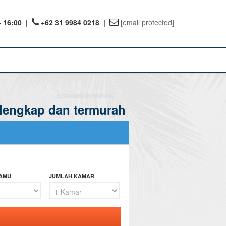
- 16:00
|
+62 31 9984 0218 |
[email protected]
rlengkap dan termurah
ount
ervations
te Reward
TAMU
JUMLAH KAMAR