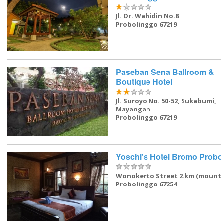
Jl. Dr. Wahidin No.8
Probolinggo 67219
Paseban Sena Ballroom &
Boutique Hotel
Jl. Suroyo No. 50-52, Sukabumi,
Mayangan
Probolinggo 67219
Yoschi's Hotel Bromo Prob
Wonokerto Street 2.km (mount
Probolinggo 67254