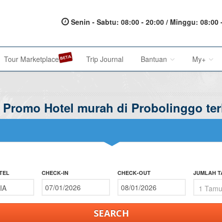
Senin - Sabtu: 08:00 - 20:00 / Minggu: 08:00 
Tour Marketplace
Trip Journal
Bantuan
My+
- Promo Hotel murah di Probolinggo te
About Us
My Acc
Metode Pembayaran
My Res
Terms of Service
Affilia
Privacy Policy
TEL
CHECK-IN
CHECK-OUT
JUMLAH 
Karir@1001malam
Saran & Keluhan