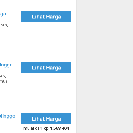
, bar dan
kasi yang
satawan
ggo
 pesanan
emesanan
 Permai
aran,
 tanggal
linggo
rep,
imur
olinggo
mulai dari
Rp 1,568,404