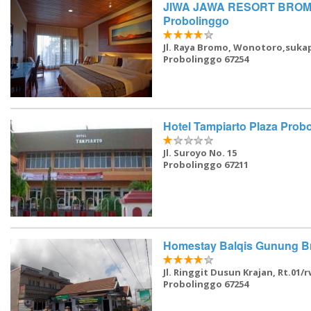
JIWA JAWA RESORT BRO
Probolinggo
Jl. Raya Bromo, Wonotoro,suka
Probolinggo 67254
Hotel Tampiarto Plaza Prob
Jl. Suroyo No. 15
Probolinggo 67211
Homestay Balqis Gunung 
Jl. Ringgit Dusun Krajan, Rt.01/r
Probolinggo 67254