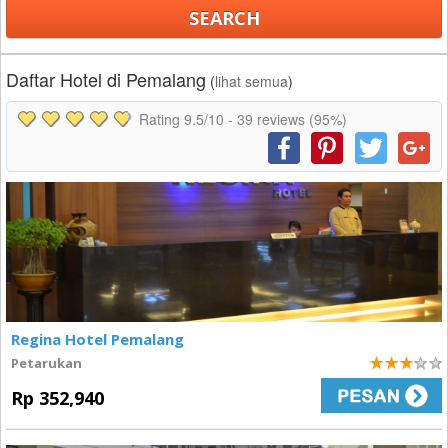
Daftar Hotel di Pemalang
(
lihat semua
)
Rating
9.5
/10 -
39
reviews (95%)
Regina Hotel Pemalang
Petarukan
3
Rp 352,940