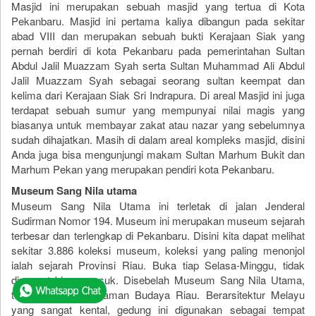
Masjid ini merupakan sebuah masjid yang tertua di Kota
Pekanbaru. Masjid ini pertama kaliya dibangun pada sekitar
abad VIII dan merupakan sebuah bukti Kerajaan Siak yang
pernah berdiri di kota Pekanbaru pada pemerintahan Sultan
Abdul Jalil Muazzam Syah serta Sultan Muhammad Ali Abdul
Jalil Muazzam Syah sebagai seorang sultan keempat dan
kelima dari Kerajaan Siak Sri Indrapura. Di areal Masjid ini juga
terdapat sebuah sumur yang mempunyai nilai magis yang
biasanya untuk membayar zakat atau nazar yang sebelumnya
sudah dihajatkan. Masih di dalam areal kompleks masjid, disini
Anda juga bisa mengunjungi makam Sultan Marhum Bukit dan
Marhum Pekan yang merupakan pendiri kota Pekanbaru.
Museum Sang Nila utama
Museum Sang Nila Utama ini terletak di jalan Jenderal
Sudirman Nomor 194. Museum ini merupakan museum sejarah
terbesar dan terlengkap di Pekanbaru. Disini kita dapat melihat
sekitar 3.886 koleksi museum, koleksi yang paling menonjol
ialah sejarah Provinsi Riau. Buka tiap Selasa-Minggu, tidak
dipungut biaya masuk. Disebelah Museum Sang Nila Utama,
terdapat Gedung Taman Budaya Riau. Berarsitektur Melayu
yang sangat kental, gedung ini digunakan sebagai tempat