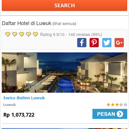
Daftar Hotel di Luwuk
(
lihat semua
)
Rating
9.9
/10 -
146
reviews (99%)
Swiss-Belinn Luwuk
Luwuk
3
Rp 1,073,722