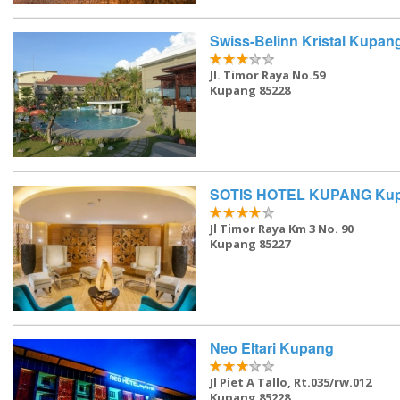
Swiss-Belinn Kristal Kupan
Jl. Timor Raya No.59
Kupang 85228
SOTIS HOTEL KUPANG Ku
Jl Timor Raya Km 3 No. 90
Kupang 85227
Neo Eltari Kupang
Jl Piet A Tallo, Rt.035/rw.012
Kupang 85228