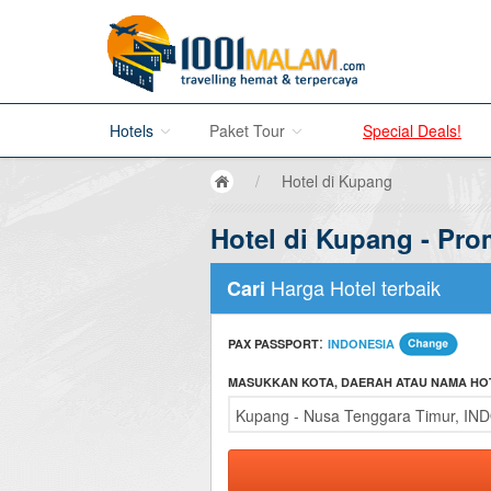
Hotels
Paket Tour
Special Deals!
/
Hotel di Kupang
Hotel di Bali
Hotel di Kupang - Pr
Promo Paket Tour Wisata
Hotel di Jakarta
Tour di Madura
Harga Hotel terbaik
Cari
Hotel di Bandung
Tour di Bromo
:
PAX PASSPORT
INDONESIA
Hotel di Surabaya
Tour di Karimun Jawa
MASUKKAN KOTA, DAERAH ATAU NAMA HO
Hotel di Malang
Tour di Banyuwangi
Hotel di Bromo
Tour di Bali