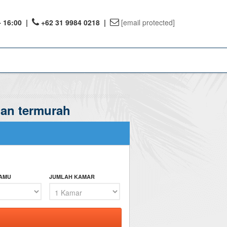
- 16:00
|
+62 31 9984 0218 |
[email protected]
dan termurah
ount
ervations
te Reward
TAMU
JUMLAH KAMAR