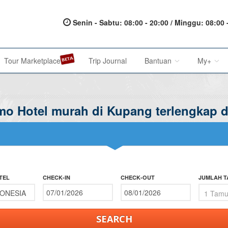
Senin - Sabtu: 08:00 - 20:00 / Minggu: 08:00 
Tour Marketplace
Trip Journal
Bantuan
My+
omo Hotel murah di Kupang terlengkap 
About Us
My Acc
Metode Pembayaran
My Res
Terms of Service
Affilia
Privacy Policy
TEL
CHECK-IN
CHECK-OUT
JUMLAH 
Karir@1001malam
Saran & Keluhan