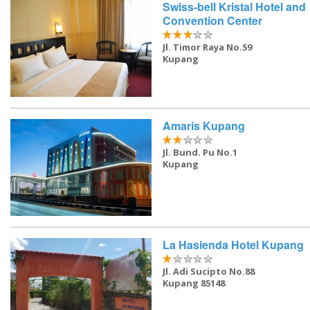
Swiss-bell Kristal Hotel and
Convention Center
Jl. Timor Raya No.59
Kupang
Amaris Kupang
Jl. Bund. Pu No.1
Kupang
La Hasienda Hotel Kupang
Jl. Adi Sucipto No.88
Kupang 85148