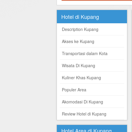
Hotel di Yogyakarta
Tour di Yogya
Hotel di Solo (Surakarta)
Tour di Komodo
Hotel di Kupang
Hotel di Semarang
Tour di Lombok
Description Kupang
Hotel di Medan
Tour di Flores
Akses ke Kupang
Hotel di Batam
Tour di Danau Toba, Medan
Transportasi dalam Kota
Tour di Singapore
Wisata Di Kupang
Kuliner Khas Kupang
Populer Area
Akomodasi Di Kupang
Review Hotel di Kupang
Hotel Area di Kupang