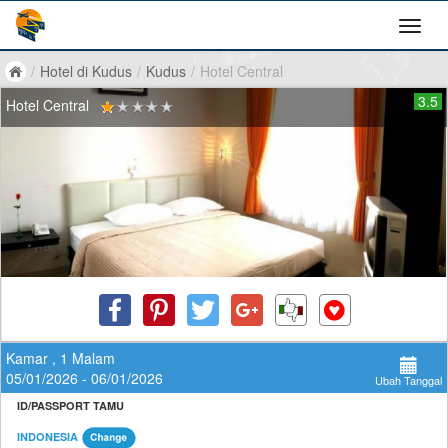
/
Hotel di Kudus
/
Kudus
/
Hotel Central
3.5
Hotel Central
Kamar , 1 Malam
05/01/2026 - 06/01/2026
Ubah Tanggal
ID/PASSPORT TAMU
INDONESIA