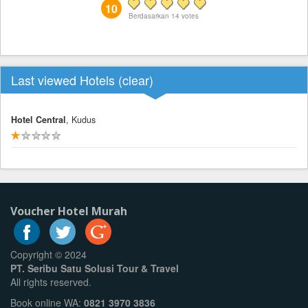
10
Berdasarkan
14
votes
Last viewed Hotels (
clear
)
Hotel Central
, Kudus
Voucher Hotel Murah
Copyright © 2024
PT. Seribu Satu Solusi Tour & Travel
All rights reserved.
Book online WA:
0821 3970 3836