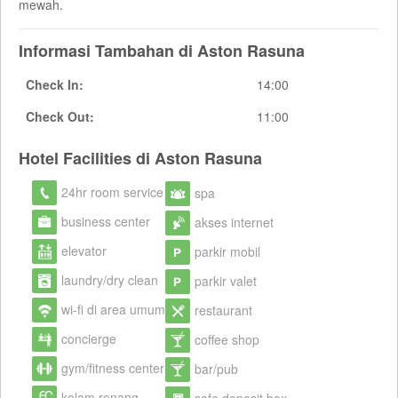
mewah.
Informasi Tambahan di Aston Rasuna
Check In:
14:00
Check Out:
11:00
Hotel Facilities di Aston Rasuna
24hr room service
spa
business center
akses internet
elevator
parkir mobil
laundry/dry clean
parkir valet
wi-fi di area umum
restaurant
concierge
coffee shop
gym/fitness center
bar/pub
kolam renang
safe deposit box