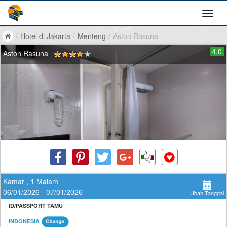
/
Hotel di Jakarta
/
Menteng
/
Aston Rasuna
4.0
Aston Rasuna
Kamar , 1 Malam
06/01/2026 - 07/01/2026
Ubah Tanggal
ID/PASSPORT TAMU
INDONESIA