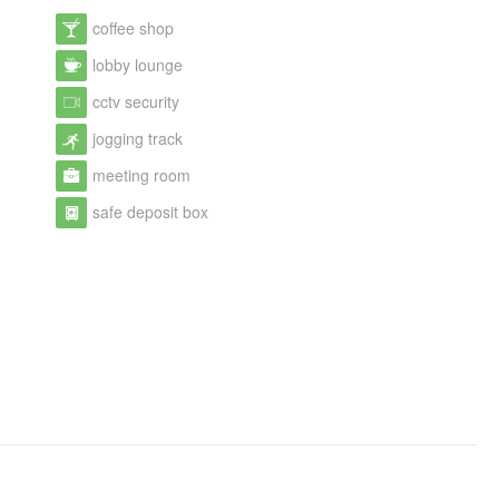
coffee shop
lobby lounge
cctv security
jogging track
meeting room
safe deposit box