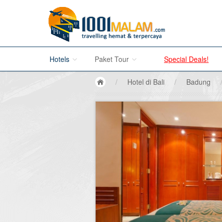
Hotels
Paket Tour
Special Deals!
/
Hotel di Bali
/
Badung
Hotel di Bali
Promo Paket Tour Wisata
Hotel di Jakarta
Tour di Madura
Hotel di Bandung
Tour di Bromo
Hotel di Surabaya
Tour di Karimun Jawa
Hotel di Malang
Tour di Banyuwangi
Hotel di Bromo
Tour di Bali