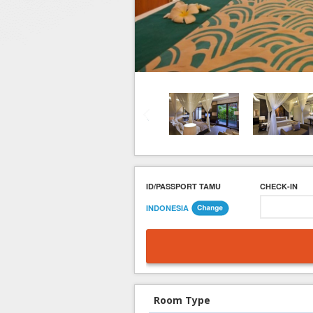
Hotel di Yogyakarta
Tour di Yogya
Hotel di Solo (Surakarta)
Tour di Komodo
Hotel di Semarang
Tour di Lombok
Hotel di Medan
Tour di Flores
Hotel di Batam
Tour di Danau Toba, Medan
Tour di Singapore
ID/PASSPORT TAMU
CHECK-IN
INDONESIA
Room Type