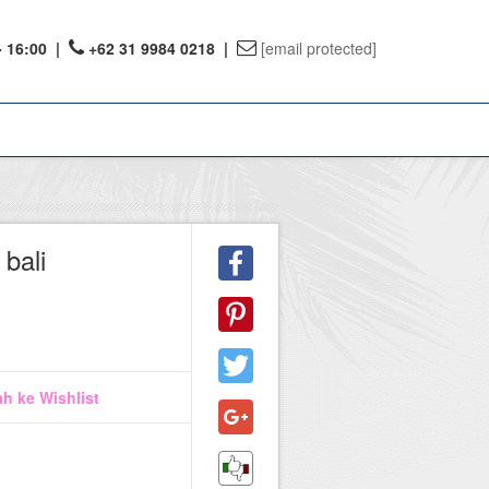
- 16:00
|
+62 31 9984 0218 |
[email protected]
ount
bali
ervations
te Reward
1
h ke Wishlist