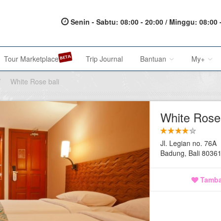
Senin - Sabtu: 08:00 - 20:00 / Minggu: 08:00 
Tour Marketplace
Trip Journal
Bantuan
My+
/
White Rose bali
About Us
My Acc
White Rose 
Metode Pembayaran
My Res
Jl. Legian no. 76A
Terms of Service
Affilia
Badung, Bali 8036
Privacy Policy
Tamba
Karir@1001malam
Saran & Keluhan