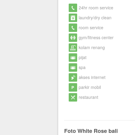
24hr room service
laundry/dry clean
room service
gym/fitness center
kolam renang
pijat
spa
akses internet
parkir mobil
restaurant
Foto White Rose bali