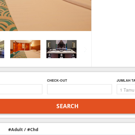
FAQ
Contact Us
CHECK-OUT
JUMLAH T
#Adult / #Chd