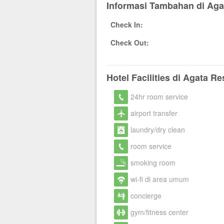
Informasi Tambahan di Aga
Check In:
Check Out:
Hotel Facilities di Agata R
24hr room service
airport transfer
laundry/dry clean
room service
smoking room
wi-fi di area umum
concierge
gym/fitness center