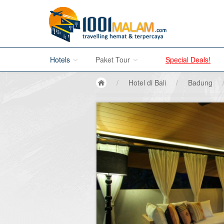
Hotels
Paket Tour
Special Deals!
/
Hotel di Bali
/
Badung
Hotel di Bali
Promo Paket Tour Wisata
Hotel di Jakarta
Tour di Madura
Hotel di Bandung
Tour di Bromo
Hotel di Surabaya
Tour di Karimun Jawa
Hotel di Malang
Tour di Banyuwangi
Hotel di Bromo
Tour di Bali