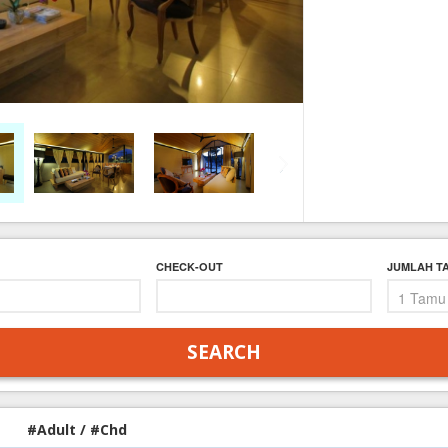
FAQ
Contact Us
CHECK-OUT
JUMLAH T
#Adult / #Chd