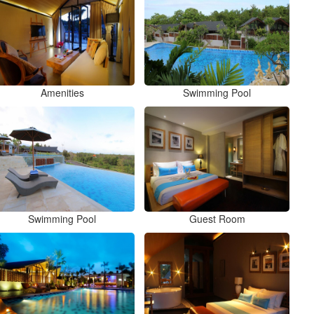
Amenities
Swimming Pool
Swimming Pool
Guest Room