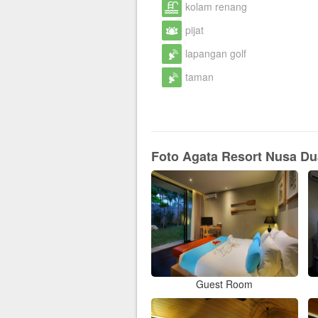
kolam renang
pijat
lapangan golf
taman
Foto Agata Resort Nusa Du
Guest Room