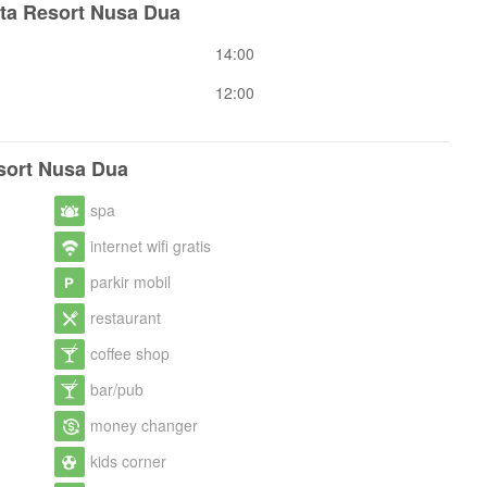
ta Resort Nusa Dua
14:00
12:00
esort Nusa Dua
spa
internet wifi gratis
parkir mobil
restaurant
coffee shop
bar/pub
money changer
kids corner