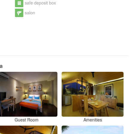
safe deposit box
salon
a
Guest Room
Amenities