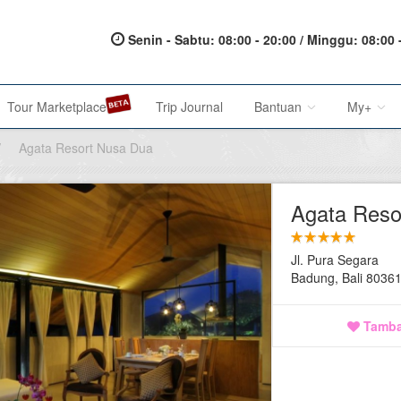
Senin - Sabtu: 08:00 - 20:00 / Minggu: 08:00 
Tour Marketplace
Trip Journal
Bantuan
My+
/
Agata Resort Nusa Dua
About Us
My Acc
Agata Reso
Metode Pembayaran
My Res
Jl. Pura Segara
Terms of Service
Affilia
Badung, Bali 8036
Privacy Policy
Tamba
Karir@1001malam
Saran & Keluhan