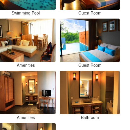
Swimming Pool
Guest Room
Amenities
Guest Room
Amenities
Bathroom