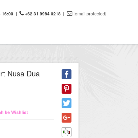
- 16:00
|
+62 31 9984 0218 |
[email protected]
ount
rt Nusa Dua
ervations
te Reward
1
h ke Wishlist